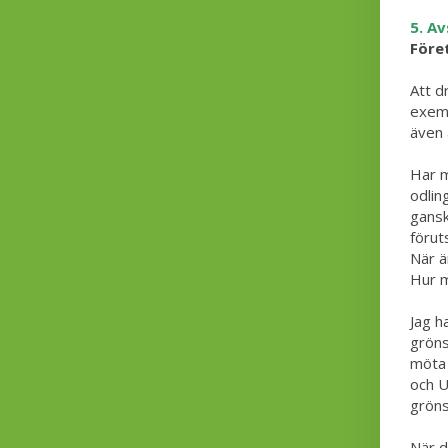
5. Av
Före
Att d
exemp
även 
Har m
odlin
gansk
förut
När ä
Hur m
Jag h
gröns
möta k
och U
gröns
När d