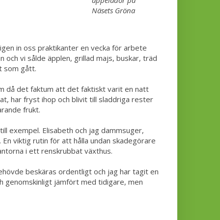
äppelådor på
Näsets Gröna
ligen in oss praktikanter en vecka för arbete
 och vi sålde äpplen, grillad majs, buskar, träd
t som gått.
då det faktum att det faktiskt varit en natt
har fryst ihop och blivit till sladdriga rester
arande frukt.
ill exempel. Elisabeth och jag dammsuger,
En viktig rutin för att hålla undan skadegörare
lantorna i ett renskrubbat växthus.
ehövde beskäras ordentligt och jag har tagit en
 och genomskinligt jämfört med tidigare, men