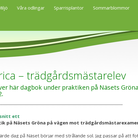
iljö
Våra odlingar
Sparrisplantor
Sommarblommor
rica – trädgårdsmästarelev
iver här dagbok under praktiken på Näsets Grön
2.
....................................................................................................
snitt ett
tik på Näsets Gröna på vägen mot trädgårdsmästarexame
järde dag på Näset börjar med strålande sol. Jag passar på att foto