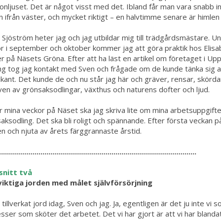
nljuset. Det är något visst med det. Ibland får man vara snabb 
in ifrån väster, och mycket riktigt – en halvtimme senare är himlen 
a Sjöström heter jag och jag utbildar mig till trädgårdsmästare. U
r i september och oktober kommer jag att göra praktik hos Elisa
r på Näsets Gröna. Efter att ha läst en artikel om företaget i Up
ng tog jag kontakt med Sven och frågade om de kunde tänka sig a
ikant. Det kunde de och nu står jag här och gräver, rensar, skörda
en av grönsaksodlingar, växthus och naturens dofter och ljud.
 mina veckor på Näset ska jag skriva lite om mina arbetsuppgift
aksodling. Det ska bli roligt och spännande. Efter första veckan 
n och njuta av årets färggrannaste årstid.
....................................................................................................
snitt två
viktiga jorden med målet självförsörjning
r tillverkat jord idag, Sven och jag. Ja, egentligen är det ju inte v
sser som sköter det arbetet. Det vi har gjort är att vi har blandat