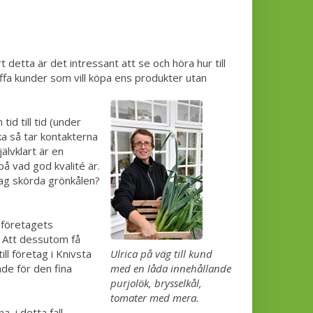
 detta är det intressant att se och höra hur till
affa kunder som vill köpa ens produkter utan
d till tid (under
ka så tar kontakterna
älvklart är en
på vad god kvalité är.
jag skörda grönkålen?
l företagets
t. Att dessutom få
ill företag i Knivsta
Ulrica på väg till kund
de för den fina
med en låda innehållande
purjolök, brysselkål,
tomater med mera.
 i detta fall,