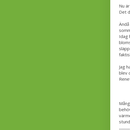
Nu är
Det d
Ändå 
somma
Idag 
bloms
släpp
faktis
Jag h
blev 
Renet
Många
behöv
värme
stund
.........