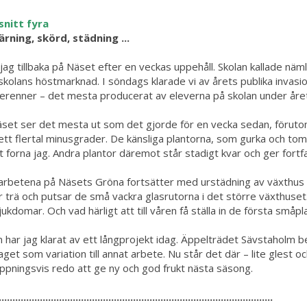
snitt fyra
rning, skörd, städning ...
 jag tillbaka på Näset efter en veckas uppehåll. Skolan kallade näm
 skolans höstmarknad. I söndags klarade vi av årets publika invasion
erenner – det mesta producerat av eleverna på skolan under åre
set ser det mesta ut som det gjorde för en vecka sedan, förutom 
tt flertal minusgrader. De känsliga plantorna, som gurka och tomat, 
tt forna jag. Andra plantor däremot står stadigt kvar och ger fortf
rbetena på Näsets Gröna fortsätter med urstädning av växthus t
r trä och putsar de små vackra glasrutorna i det större växthuset. 
jukdomar. Och vad härligt att till våren få ställa in de första småp
 har jag klarat av ett långprojekt idag. Äppelträdet Sävstaholm b
 taget som variation till annat arbete. Nu står det där – lite glest
ppningsvis redo att ge ny och god frukt nästa säsong.
....................................................................................................