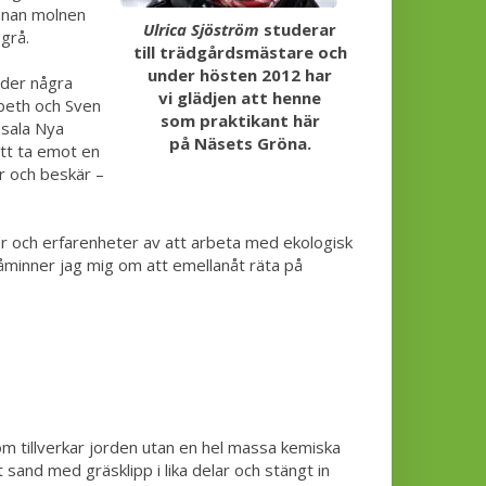
innan molnen
Ulrica Sjöström
studerar
grå.
till trädgårdsmästare och
under hösten 2012 har
nder några
vi glädjen att henne
beth och Sven
som praktikant här
psala Nya
på Näsets Gröna.
tt ta emot en
r och beskär –
er och erfarenheter av att arbeta med ekologisk
påminner jag mig om att emellanåt räta på
i som tillverkar jorden utan en hel massa kemiska
 sand med gräsklipp i lika delar och stängt in