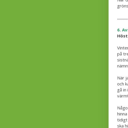
gröns
.........
6. Av
Höst
Vinte
på tr
sistn
nämnv
När j
och k
gå in 
värmt
Något
hinna
tidig
ska hi