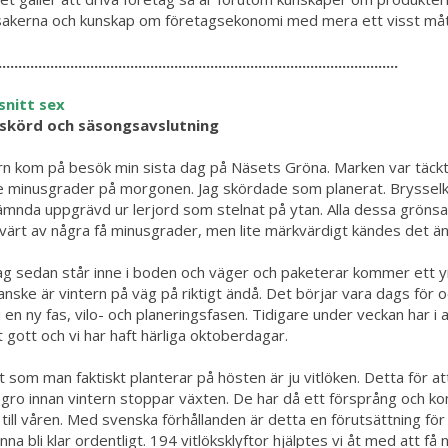
akerna och kunskap om företagsekonomi med mera ett visst mått 
....................................................................................................
snitt sex
skörd och säsongsavslutning
rn kom på besök min sista dag på Näsets Gröna. Marken var täck
e minusgrader på morgonen. Jag skördade som planerat. Brysselkål,
ämnda uppgrävd ur lerjord som stelnat på ytan. Alla dessa grönsa
ärt av några få minusgrader, men lite märkvärdigt kändes det än
ag sedan står inne i boden och väger och paketerar kommer ett y
anske är vintern på väg på riktigt ändå. Det börjar vara dags för o
i en ny fas, vilo- och planeringsfasen. Tidigare under veckan har i al
 gott och vi har haft härliga oktoberdagar.
 som man faktiskt planterar på hösten är ju vitlöken. Detta för at
 gro innan vintern stoppar växten. De har då ett försprång och 
t till våren. Med svenska förhållanden är detta en förutsättning för 
nna bli klar ordentligt. 194 vitlöksklyftor hjälptes vi åt med att få