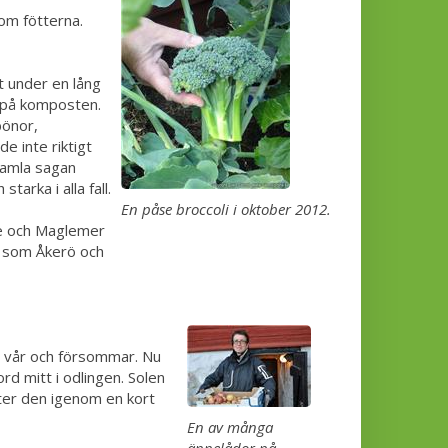
 om fötterna.
t under en lång
r på komposten.
bönor,
e inte riktigt
 gamla sagan
tarka i alla fall.
En påse broccoli i oktober 2012.
rie och Maglemer
, som Åkerö och
r vår och försommar. Nu
ord mitt i odlingen. Solen
ter den igenom en kort
En av många