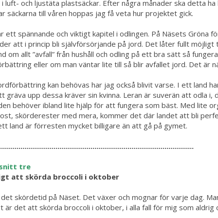
 i luft- och ljustäta plastsäckar. Efter några månader ska detta ha 
r säckarna till våren hoppas jag få veta hur projektet gick.
är ett spännande och viktigt kapitel i odlingen. På Näsets Gröna f
er att i princip bli självförsörjande på jord. Det låter fullt möjlig
nd om allt ”avfall” från hushåll och odling på ett bra sätt så funge
rbättring eller om man väntar lite till så blir avfallet jord. Det är 
rdförbättring kan behövas har jag också blivit varse. I ett land har 
tt gräva upp dessa kräver sin kvinna. Leran är suverän att odla i, 
en behöver ibland lite hjälp för att fungera som bäst. Med lite o
st, skörderester med mera, kommer det där landet att bli perfekt
ett land är förresten mycket billigare än att gå på gymet.
....................................................................................................
snitt tre
gt att skörda broccoli i oktober
 det skördetid på Näset. Det växer och mognar för varje dag. Man 
t är det att skörda broccoli i oktober, i alla fall för mig som aldrig 