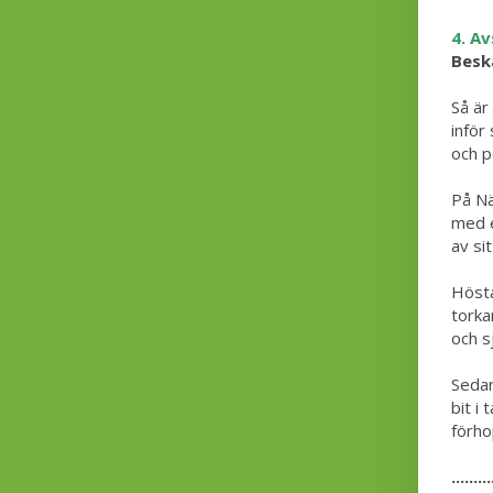
4. Av
Beskä
Så är
inför
och p
På Nä
med e
av si
Hösta
torka
och s
Sedan
bit i
förho
.........