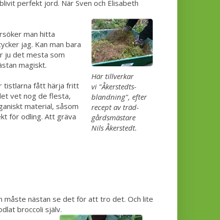
blivit perfekt jord. När Sven och Elisabeth
örsöker man hitta
t tycker jag. Kan man bara
rar ju det mesta som
nästan magiskt.
Här tillverkar
tistlarna fått härja fritt
vi "Åkerstedts-
det vet nog de flesta,
blandning", efter
rganiskt material, såsom
recept av träd-
 för odling. Att gräva
gårdsmästare
Nils Åkerstedt.
måste nästan se det för att tro det. Och lite
odlat broccoli själv.