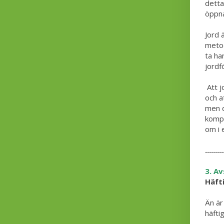
detta
öppna
Jord 
metod
ta ha
jordfö
Att jo
och a
men d
kompo
om i 
.........
3. Av
Häfti
Än är
häftig