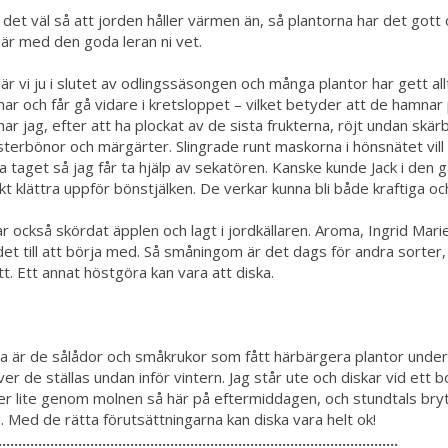
 det väl så att jorden håller värmen än, så plantorna har det gott
är med den goda leran ni vet.
är vi ju i slutet av odlingssäsongen och många plantor har gett all
r och får gå vidare i kretsloppet – vilket betyder att de hamna
har jag, efter att ha plockat av de sista frukterna, röjt undan skär
terbönor och märgärter. Slingrade runt maskorna i hönsnätet vill d
a taget så jag får ta hjälp av sekatören. Kanske kunde Jack i den
kt klättra uppför bönstjälken. De verkar kunna bli både kraftiga och s
ar också skördat äpplen och lagt i jordkällaren. Aroma, Ingrid Ma
det till att börja med. Så småningom är det dags för andra sorter
t. Ett annat höstgöra kan vara att diska.
 är de sålådor och småkrukor som fått härbärgera plantor unde
er de ställas undan inför vintern. Jag står ute och diskar vid ett b
r lite genom molnen så här på eftermiddagen, och stundtals bry
. Med de rätta förutsättningarna kan diska vara helt ok!
....................................................................................................