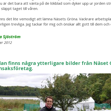
Nu är det bara att vänta på de lökblad som dyker upp ur jorden str
 släppt taget till våren.
nns det lite vemodigt att lämna Näsets Gröna. Vackrare arbetsplat
rligen trevliga. Jag tackar för mig och önskar allt gott till dem 
ca Sjöström
er 2012
an finns några ytterligare bilder från Näset 
nsaksföretag.