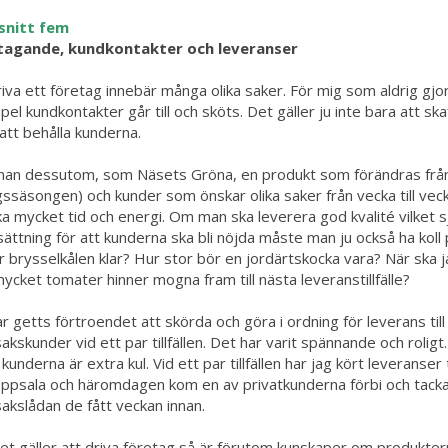
snitt fem
tagande, kundkontakter och leveranser
riva ett företag innebär många olika saker. För mig som aldrig gjort
el kundkontakter går till och sköts. Det gäller ju inte bara att sk
att behålla kunderna.
an dessutom, som Näsets Gröna, en produkt som förändras från ti
gssäsongen) och kunder som önskar olika saker från vecka till vec
a mycket tid och energi. Om man ska leverera god kvalité vilket sj
sättning för att kunderna ska bli nöjda måste man ju också ha koll 
r brysselkålen klar? Hur stor bör en jordärtskocka vara? När ska 
ycket tomater hinner mogna fram till nästa leveranstillfälle?
ar getts förtroendet att skörda och göra i ordning för leverans til
akskunder vid ett par tillfällen. Det har varit spännande och rolig
underna är extra kul. Vid ett par tillfällen har jag kört leveranser t
ppsala och häromdagen kom en av privatkunderna förbi och tacka
akslådan de fått veckan innan.
et gäller att driva företag så är förutom kunskaper om produkterna,