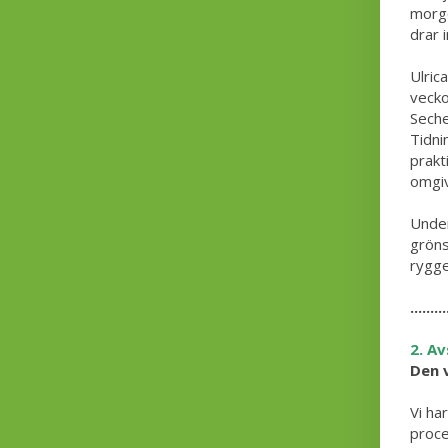
morgo
drar 
Ulric
vecko
Seche
Tidni
prakt
omgiv
Under
gröns
rygge
.........
2. Av
Den 
Vi ha
proce