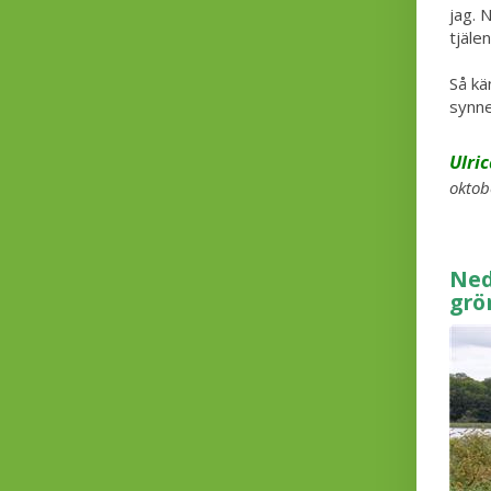
jag. 
tjälen
Så kä
synne
Ulri
oktob
Ned
grö