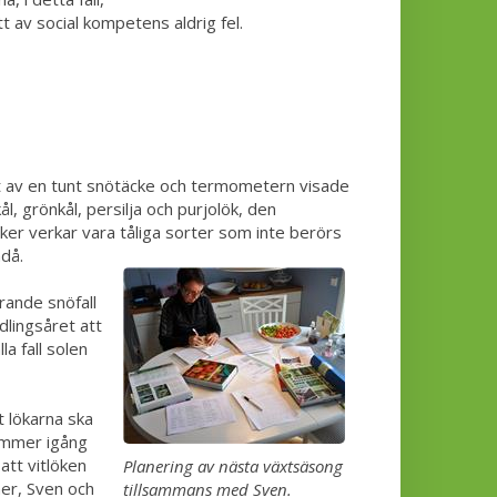
av social kompetens aldrig fel.
t av en tunt snötäcke och termometern visade
 grönkål, persilja och purjolök, den
ker verkar vara tåliga sorter som inte berörs
då.
rande snöfall
dlingsåret att
la fall solen
t lökarna ska
kommer igång
att vitlöken
Planering av nästa växtsäsong
 ner, Sven och
tillsammans med Sven.