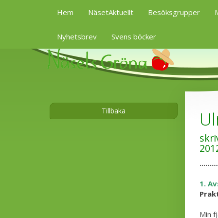
Hem
NäsetAktuellt
Besöksgrupper
M
Nyhetsbrev
Svens böcker
Tillbaka
Ul
skr
201
.........
1. Av
Prak
Min f