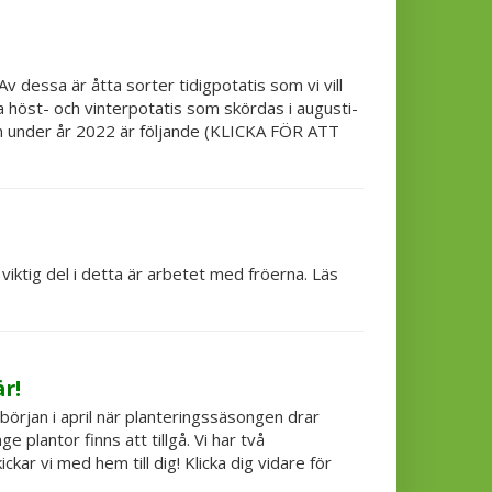
v dessa är åtta sorter tidigpotatis som vi vill
na höst- och vinterpotatis som skördas i augusti-
gen under år 2022 är följande (KLICKA FÖR ATT
iktig del i detta är arbetet med fröerna. Läs
r!
 början i april när planteringssäsongen drar
plantor finns att tillgå. Vi har två
ckar vi med hem till dig! Klicka dig vidare för