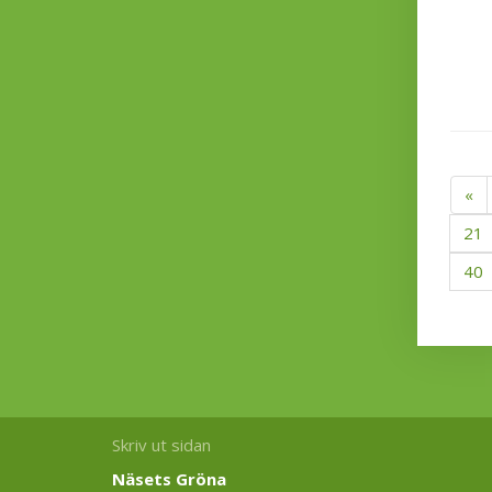
«
21
40
Skriv ut sidan
Näsets Gröna