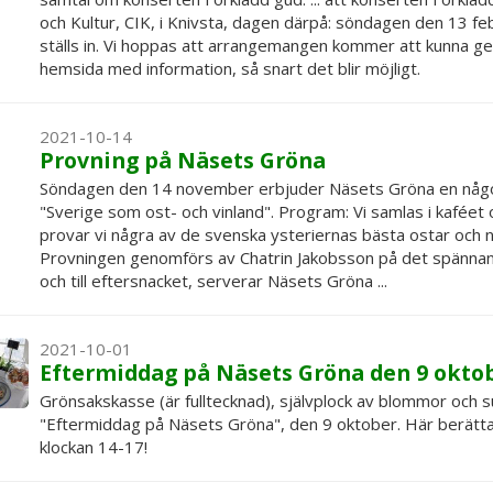
och Kultur, CIK, i Knivsta, dagen därpå: söndagen den 13 
ställs in. Vi hoppas att arrangemangen kommer att kunna 
hemsida med information, så snart det blir möjligt.
2021-10-14
Provning på Näsets Gröna
Söndagen den 14 november erbjuder Näsets Gröna en något 
"Sverige som ost- och vinland". Program: Vi samlas i kaféet
provar vi några av de svenska ysteriernas bästa ostar och n
Provningen genomförs av Chatrin Jakobsson på det spännan
och till eftersnacket, serverar Näsets Gröna ...
2021-10-01
Eftermiddag på Näsets Gröna den 9 okto
Grönsakskasse (är fulltecknad), självplock av blommor och su
"Eftermiddag på Näsets Gröna", den 9 oktober. Här berätta
klockan 14-17!