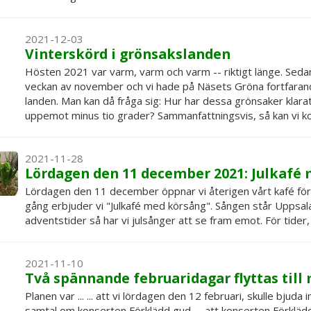
2021-12-03
Vinterskörd i grönsakslanden
Hösten 2021 var varm, varm och varm -- riktigt länge. Sedan
veckan av november och vi hade på Näsets Gröna fortfarand
landen. Man kan då fråga sig: Hur har dessa grönsaker klar
uppemot minus tio grader? Sammanfattningsvis, så kan vi kon
2021-11-28
Lördagen den 11 december 2021: Julkafé
Lördagen den 11 december öppnar vi återigen vårt kafé fö
gång erbjuder vi "Julkafé med körsång". Sången står Uppsala
adventstider så har vi julsånger att se fram emot. För tide
2021-11-10
Två spännande februaridagar flyttas til
Planen var ... ... att vi lördagen den 12 februari, skulle bjuda
samtal om konserten Förklädd gud. ... att konserten Förkläd