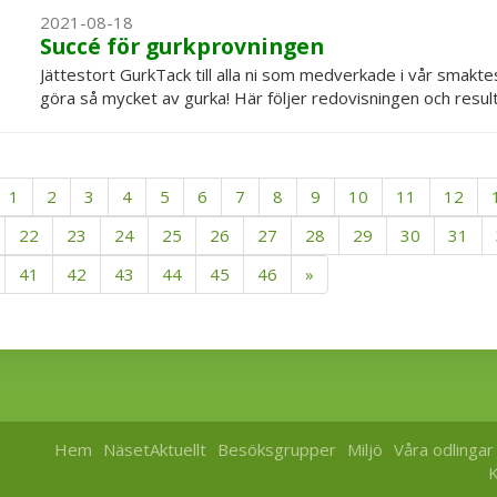
2021-08-18
Succé för gurkprovningen
Jättestort GurkTack till alla ni som medverkade i vår smak
göra så mycket av gurka! Här följer redovisningen och resulta
1
2
3
4
5
6
7
8
9
10
11
12
22
23
24
25
26
27
28
29
30
31
41
42
43
44
45
46
»
Hem
NäsetAktuellt
Besöksgrupper
Miljö
Våra odlingar
K