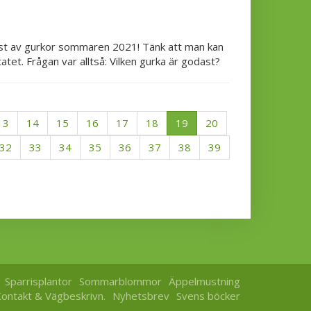
test av gurkor sommaren 2021! Tänk att man kan
tet. Frågan var alltså: Vilken gurka är godast?
13
14
15
16
17
18
19
20
32
33
34
35
36
37
38
39
Sparrisplantor
Sommarblommor
Äppelmustning
ontakt & Vägbeskrivn.
Nyhetsbrev
Svens böcker