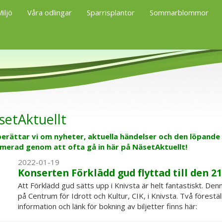
iljö
Våra odlingar
Sparrisplantor
Sommarblommor
setAktuellt
berättar vi om nyheter, aktuella händelser och den löpande
rmerad genom att ofta gå in här på NäsetAktuellt!
2022-01-19
Konserten Förklädd gud flyttad till den 2
Att Förklädd gud sätts upp i Knivsta är helt fantastiskt. D
på Centrum för Idrott och Kultur, CIK, i Knivsta. Två förestä
information och länk för bokning av biljetter finns här: