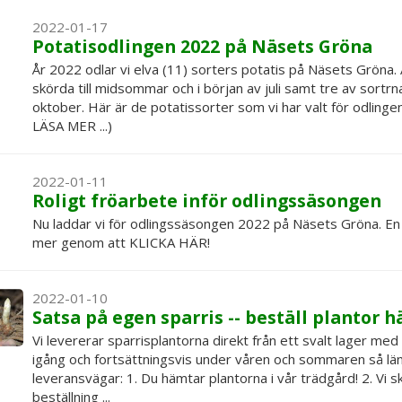
2022-01-17
Potatisodlingen 2022 på Näsets Gröna
År 2022 odlar vi elva (11) sorters potatis på Näsets Gröna. A
skörda till midsommar och i början av juli samt tre av sortr
oktober. Här är de potatissorter som vi har valt för odlin
LÄSA MER ...)
2022-01-11
Roligt fröarbete inför odlingssäsongen
Nu laddar vi för odlingssäsongen 2022 på Näsets Gröna. En v
mer genom att KLICKA HÄR!
2022-01-10
Satsa på egen sparris -- beställ plantor hä
Vi levererar sparrisplantorna direkt från ett svalt lager med
igång och fortsättningsvis under våren och sommaren så länge 
leveransvägar: 1. Du hämtar plantorna i vår trädgård! 2. Vi ski
beställning ...