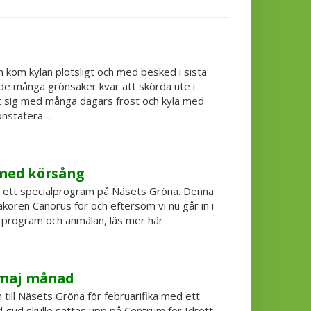
 kom kylan plötsligt och med besked i sista
e många grönsaker kvar att skörda ute i
at sig med många dagars frost och kyla med
statera ...
 med körsång
r ett specialprogram på Näsets Gröna. Denna
kören Canorus för och eftersom vi nu går in i
r, program och anmälan, läs mer här
l maj månad
 in till Näsets Gröna för februarifika med ett
d gud skulle sättas upp på Centrum för Idrott