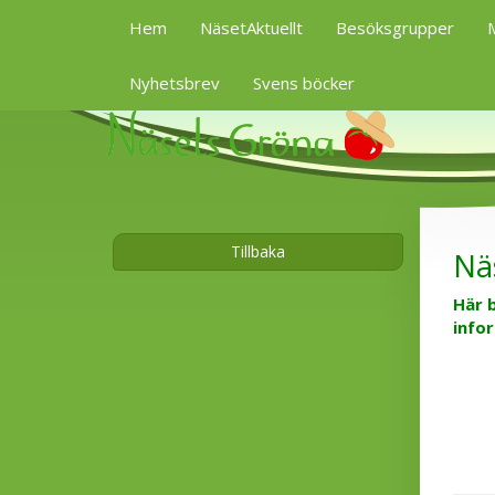
Hem
NäsetAktuellt
Besöksgrupper
M
Nyhetsbrev
Svens böcker
Tillbaka
Nä
Här 
info