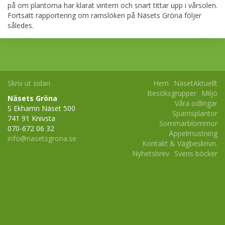
på om plantorna har klarat vintern och snart tittar upp i vårsolen.
Fortsatt rapportering om ramslöken på Näsets Gröna följer
således.
Skriv ut sidan
Hem
NäsetAktuellt
Besöksgrupper
Miljö
Näsets Gröna
Våra odlingar
S Ekhamn Näset 500
Sparrisplantor
741 91 Knivsta
Sommarblommor
070-672 06 32
Äppelmustning
info@nasetsgrona.se
Kontakt & Vägbeskrivn.
Nyhetsbrev
Svens böcker