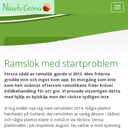
Visa
navig
Tillbaka
Ramslök med startproblem
Första sådd av ramslök gjorde vi 2013. Men fröerna
grodde inte och inget kom upp. En motgång som inte
kom helt oväntat eftersom ramslökens fröer kräver
köldbehandling för att gro. Vi provade visserligen detta
med hjälp av kylskåp men det räckte tydligen inte.
Vi tog istället nya tag med ramslöken 2014. Några plantor
hämtades på Gotland, där ramslöken är vanlig (liksom i Skåne)
och några plantor köpte vi också in via Klostra. Dessa
planterades i juli respektive augusti. Nu väntar vi med spänning