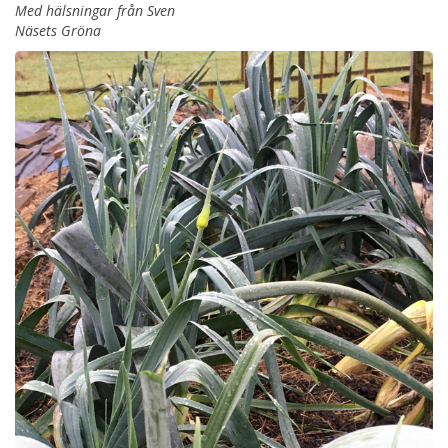
Med hälsningar från Sven
Näsets Gröna