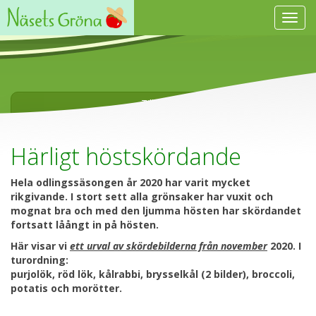
Visa
navig
Tillbaka
Härligt höstskördande
Hela odlingssäsongen år 2020 har varit mycket
rikgivande. I stort sett alla grönsaker har vuxit och
mognat bra och med den ljumma hösten har skördandet
fortsatt låångt in på hösten.
Här visar vi
ett urval av skördebilderna från november
2020. I
turordning:
purjolök, röd lök, kålrabbi, brysselkål (2 bilder), broccoli,
potatis och morötter.