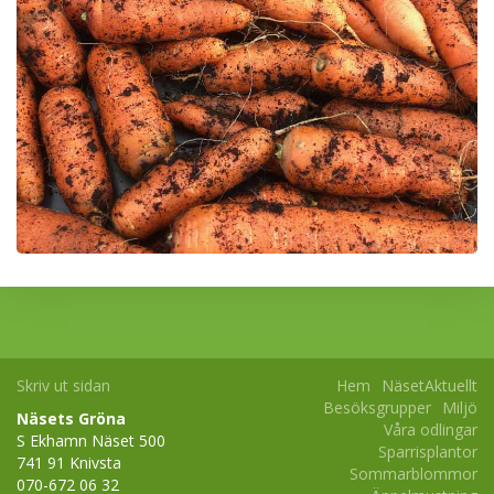
Skriv ut sidan
Hem
NäsetAktuellt
Besöksgrupper
Miljö
Näsets Gröna
Våra odlingar
S Ekhamn Näset 500
Sparrisplantor
741 91 Knivsta
Sommarblommor
070-672 06 32