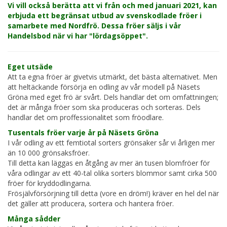
Vi vill också berätta att vi från och med januari 2021, kan
erbjuda ett begränsat utbud av svenskodlade fröer i
samarbete med Nordfrö. Dessa fröer säljs i vår
Handelsbod när vi har "lördagsöppet".
Eget utsäde
Att ta egna fröer
är givetvis utmärkt, det bästa alternativet. Men
att heltäckande försörja en odling av vår modell på Näsets
Gröna med eget frö är svårt. Dels handlar det om omfattningen;
det är många fröer som ska produceras och sorteras. Dels
handlar det om proffessionalitet som fröodlare.
Tusentals fröer varje år på Näsets Gröna
I vår odling av ett femtiotal sorters grönsaker sår vi årligen mer
än 10 000 grönsaksfröer.
Till detta kan läggas en åtgång av mer än tusen blomfröer för
våra odlingar av ett 40-tal olika sorters blommor samt cirka 500
fröer för kryddodlingarna.
Frösjälvförsörjning till detta (vore en dröm!) kräver en hel del när
det gäller att producera, sortera och hantera fröer.
Många sådder