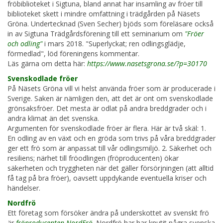
fröbiblioteket i Sigtuna, bland annat har insamling av fröer till
biblioteket skett i mindre omfattning i trädgården på Näsets
Gröna. Undertecknad (Sven Secher) bjöds som föreläsare också
in av Sigtuna Trädgårdsförening till ett seminarium om
"Fröer
och odling"
i mars 2018. "Superlyckat; ren odlingsglädje,
förmedlad", löd föreningens kommentar.
Läs gärna om detta här:
https://www.nasetsgrona.se/?p=30170
Svenskodlade fröer
På Näsets Gröna vill vi helst använda fröer som är producerade i
Sverige. Saken är nämligen den, att det är ont om svenskodlade
grönsaksfröer. Det mesta är odlat på andra breddgrader och i
andra klimat än det svenska.
Argumenten för svenskodlade fröer är flera. Här är två skäl: 1.
En odling av en växt och en gröda som trivs på våra breddgrader
ger ett frö som är anpassat till vår odlingsmiljö. 2. Säkerhet och
resiliens; närhet till fröodlingen (fröproducenten) ökar
säkerheten och tryggheten när det gäller försörjningen (att alltid
få tag på bra fröer), oavsett uppdykande eventuella kriser och
händelser.
Nordfrö
Ett företag som försöker ändra på underskottet av svenskt frö
är
fröproducenten NordFrö
. Nordfrö har har knutit några svenska