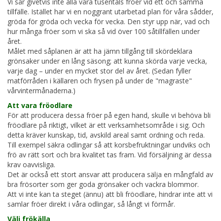
Vi sår givetvis inte alla våra tusentals fröer vid ett och samma
tillfälle. Istället har vi en noggrant utarbetad plan för våra sådder,
gröda för gröda och vecka för vecka. Den styr upp när, vad och
hur många fröer som vi ska så vid över 100 såtillfällen under
året.
Målet med såplanen är att ha jämn tillgång till skördeklara
grönsaker under en lång säsong; att kunna skörda varje vecka,
varje dag – under en mycket stor del av året. (Sedan fyller
matförråden i källaren och frysen på under de "magraste"
vårvintermånaderna.)
Att vara fröodlare
För att producera dessa fröer på egen hand, skulle vi behöva bli
fröodlare på riktigt, vilket är ett verksamhetsområde i sig. Och
detta kräver kunskap, tid, avskild areal samt ordning och reda.
Till exempel säkra odlingar så att korsbefruktningar undviks och
frö av rätt sort och bra kvalitet tas fram. Vid försäljning är dessa
krav oavvisliga.
Det är också ett stort ansvar att producera sälja en mångfald av
bra frösorter som ger goda grönsaker och vackra blommor.
Att vi inte kan ta steget (ännu) att bli fröodlare, hindrar inte att vi
samlar fröer direkt i våra odlingar, så långt vi förmår.
Välj frökälla