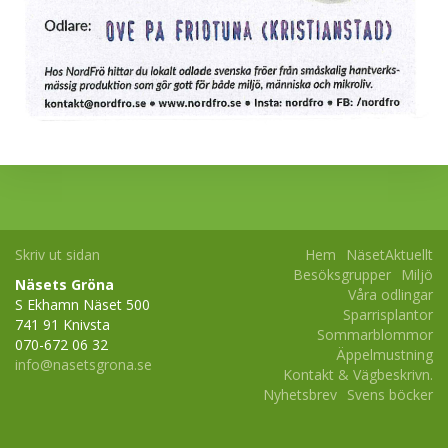
Skriv ut sidan
Hem
NäsetAktuellt
Besöksgrupper
Miljö
Näsets Gröna
Våra odlingar
S Ekhamn Näset 500
Sparrisplantor
741 91 Knivsta
Sommarblommor
070-672 06 32
Äppelmustning
info@nasetsgrona.se
Kontakt & Vägbeskrivn.
Nyhetsbrev
Svens böcker