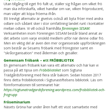
Utan tillgång till eget frö fullt ut, ställer sig frågan om vilket frö
man ska införskaffa, vilket handlar om var, vilken fröproducent,
man väljer att köpa fröerna ifrån.
Ett trevligt alternativ är givetvis också att byta fröer med andra
odlare och sådant sker i stor omfattning landet runt i kontakter
mellan odlare. Vi vill också framhålla
föreningen SESAM:
Verksamheten inom Föreningen SESAM består bland annat av
det arbete som varje enskild medlem utför när denne odlar frö.
Men en viktig del är även den mer organiserade uppförökningen
som består av Sesams fröbank med fröregister samt en
"skråorganisation" med åldermän och gesäller.
Gemensam fröbank – ett FRÖBIBLIOTEK
En gemensam fröbank kan vara ett alternativ och här kan vi
passa på att tipsa om
Fröbiblioteket
som Sigtuna
Trädgårdsförening med flera står bakom. Sedan hösten 2017
finns detta fröbibliotiotek i Sigtunastiftelsens bibliotek. Läs om
förinformationen till seminariet här:
https://sigtunatradgardsforening.wordpress.com/frobibliotek-och-
frogrupp
Fröseminarium
Näsets Gröna har under åren haft ett visst samarbete med