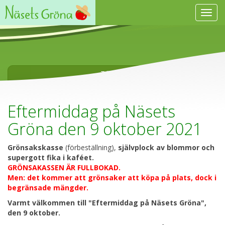
Visa
navig
Tillbaka
Eftermiddag på Näsets
Gröna den 9 oktober 2021
Grönsakskasse
(förbeställning),
självplock av blommor och
supergott fika i kaféet.
GRÖNSAKASSEN ÄR FULLBOKAD.
Men: det kommer att grönsaker att köpa på plats, dock i
begränsade mängder.
Varmt välkommen till "Eftermiddag på Näsets Gröna",
den 9 oktober.