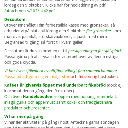
lördag den 9 oktober. Klicka här för nedladdning av pdf:
/attachments/102/1442.pdf
Dessutom:
Utöver innehållet i din förbeställda kasse med grönsaker, så
erbjuder vi på plats på lördag den 9 oktober
fler grönsaker
som
majrova, palmkål, störskärvaxbönor, squash med mera.
Begränsad tillgång, så först till kvarn gäller.
Dessutom är du välkommen ut till
persiljeodlingen för självplock
.
Passa gärna på att frysa in för vinterbehovet av denna nyttiga
och goda krydda.
Vi har även självplock av alltjämt väldigt fina sommarblommor.
Passa på att göra dig en riktigt stor
och fin somrig
höstbukett
.
Kaféet är givervis öppet med underbart fikabröd
(dock ej
lunchmat denna gång, den 9 oktober).
Och även
Handelsboden
är öppen med honung, marmelad,
inlagd gurka och äppelmust samt köks- och trädgårdsnära
produkter och presenter.
Vi har mer på gång
Vi har fler aktiviteter på gång i höst. Anteckna gärna söndagen
den 14 november och lördagen den 11 december. Vid dessa