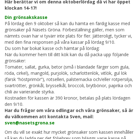
Här berättar vi om denna oktoberlördag då vi har öppet
klockan 14-17!
Din grönsakskasse
På lördag den 9 oktober så kan du hämta en färdig kasse med
grönsaker på Näsets Gröna. Förbeställning gäller, men som
nämnts ovan har vi tyvärr inte plats för fler. Jätteroligt, tycker vi,
med den fina responsen på våra kassar på lördag 9/10.
Du som har bokat kasse och hämtar på lördag:
När du kommer hem till ditt kök kan du då packa upp följande
grönsaker:
Tomater, sallat, gurka, betor (små i blandade färger som gula,
röda, cirkel), mangold, purjolök, scharlottenlök, vitlök, gul lök
(färsk “höstprimör”), rotselleri, palsternacka och/eller rotpersilja,
svartrötter, grönkål, brysselkål, broccoli, brytbönor, paprika och
chili av varierande styrka.
Kostnaden för kassen är 390 kronor, betalas på plats lördagen
den 9/10.
Har du frågor om våra odlingar och våra grönsaker, så är
du välkommen att kontakta Sven, mail:
sven@nasetsgrona.se
Om du vill se exakt hur mycket grönsaker som kassen innehåller
så kan du ladda ner det följebrev som biläggs varje kasse på