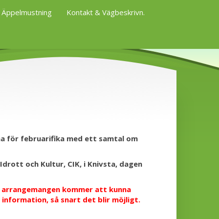
Äppelmustning
Kontakt & Vägbeskrivn.
röna för februarifika med ett samtal om
drott och Kultur, CIK, i Knivsta, dagen
tt arrangemangen kommer att kunna
formation, så snart det blir möjligt.