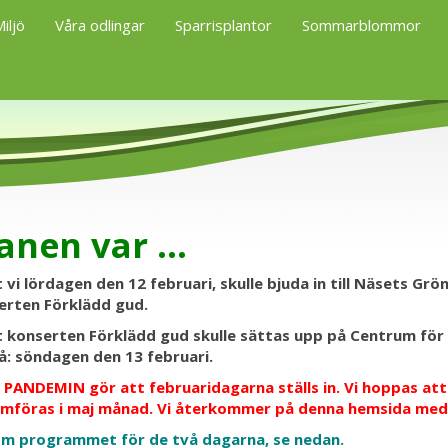
iljö
Våra odlingar
Sparrisplantor
Sommarblommor
anen var ...
tt vi lördagen den 12 februari, skulle bjuda in till Näsets G
erten Förklädd gud.
tt konserten Förklädd gud skulle sättas upp på Centrum för I
å: söndagen den 13 februari.
 PANDEMIN gör att februaridagarna ställs in. Vi hoppas a
mföras i maj månad. Vi återkommer på denna hemsida med in
om programmet för de två dagarna, se nedan.