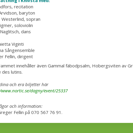
ättning i Knivsta med:
indfors, recitation
Arvidson, baryton
 Westerlind, sopran
tigmer, soloviolin
 Naglitsch, dans
ietta Viginti
una Sångensemble
r Fellin, dirigent
ammet innehåller även Gammal fäbodpsalm, Hobergsviten av Grieg 
 des lutins.
dina och era biljetter här
//www.nortic.se/dagny/event/25337
rågor och information:
Greger Fellin på 070 567 76 91.