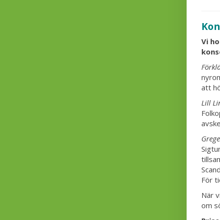
Kon
Vi h
kons
Förkl
nyrom
att h
Lill L
Folko
avsk
Greger
Sigtu
tills
Scand
För t
När v
om s