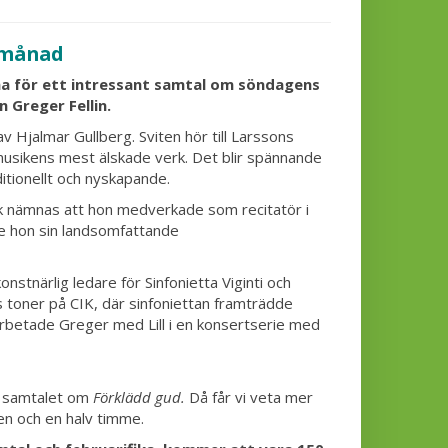
 månad
a för ett intressant samtal
om söndagens
n Greger Fellin.
v Hjalmar Gullberg. Sviten hör till Larssons
usikens mest älskade verk. Det blir spännande
itionellt och nyskapande.
k nämnas att hon medverkade som recitatör i
 hon sin landsomfattande
nstnärlig ledare för Sinfonietta Viginti och
 toner på CIK, där sinfoniettan framträdde
rbetade Greger med Lill i en konsertserie med
ill samtalet om
Förklädd gud.
Då får vi veta mer
n och en halv timme.