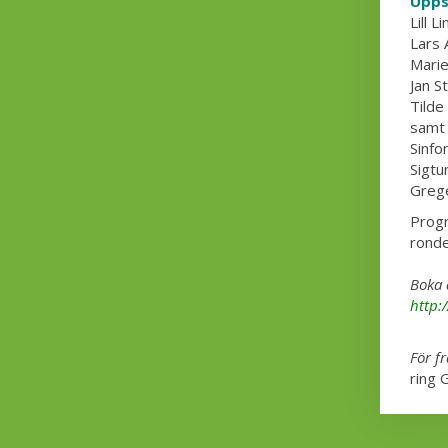
Upps
Lill L
Lars 
Marie
Jan S
Tilde
samt
Sinfon
Sigt
Grege
Progr
ronde
Boka 
http:
För f
ring 