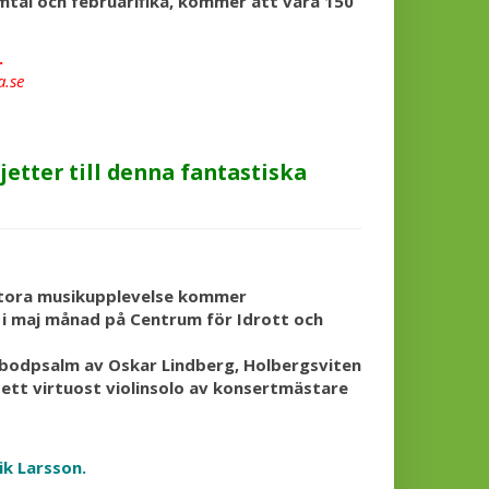
tal och februarifika, kommer att vara 150
.
.se
etter till denna fantastiska
 stora musikupplevelse kommer
 i maj månad på Centrum för Idrott och
äbodpsalm av Oskar Lindberg, Holbergsviten
 ett virtuost violinsolo av konsertmästare
ik Larsson.