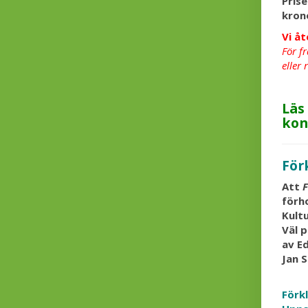
Pris
kron
Vi å
För f
eller
Läs
kon
För
Att
F
förh
Kultu
Väl 
av Ed
Jan S
Förk