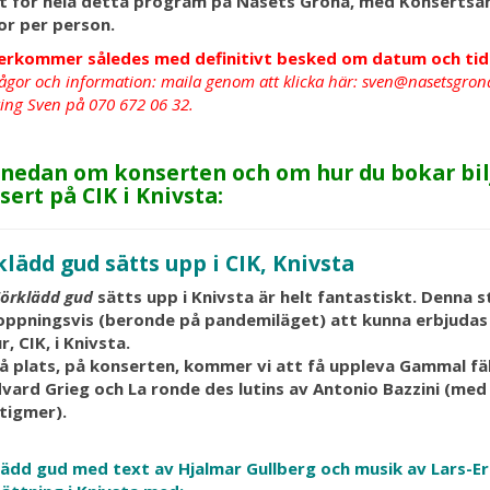
et för hela detta program på Näsets Gröna, med Konsertsam
or per person.
terkommer således med definitivt besked om datum och tid
rågor och information: maila genom att klicka här:
sven@nasetsgrona
 ring Sven på 070 672 06 32.
 nedan om konserten och om hur du bokar bilj
sert på CIK i Knivsta:
klädd gud sätts upp i CIK, Knivsta
örklädd gud
sätts upp i Knivsta är helt fantastiskt. Denna
oppningsvis (beronde på pandemiläget) att kunna erbjudas
r, CIK, i Knivsta.
på plats, på konserten, kommer vi att få uppleva Gammal f
vard Grieg och La ronde des lutins av Antonio Bazzini (med
tigmer).
lädd gud med text av Hjalmar Gullberg och musik av Lars-Er