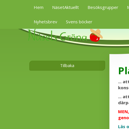
Hem
NäsetAktuellt
Besöksgrupper
M
Nyhetsbrev
Svens böcker
Tillbaka
Pl
... a
kons
... a
därp
MEN,
geno
Läs 