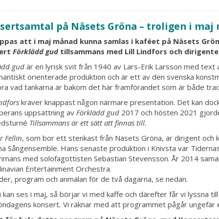
sertsamtal på Näsets Gröna – troligen i maj
oppas att i maj månad kunna samlas i kaféet på Näsets Grön
ert
Förklädd gud
tillsammans med Lill Lindfors och dirigente
ädd gud
är en lyrisk svit från 1940 av Lars-Erik Larsson med text a
antiskt orienterade produktion och är ett av den svenska konstm
öra vad tankarna är bakom det här framförandet som är både trad
indfors
kräver knappast någon närmare presentation. Det kan doc
perans uppsättning av
Förklädd gud
2017 och hösten 2021 gjorde
edsturné
Tillsammans är ett sätt att finnas till.
 Fellin
, som bor ett stenkast från Näsets Gröna, är dirigent och ko
na Sångensemble. Hans senaste produktion i Knivsta var Tidernas
ammans med solofagottisten Sebastian Stevensson. År 2014 sama
inavian Entertainment Orchestra.
ider, program och anmälan för de två dagarna, se nedan.
i kan ses i maj, så börjar vi med kaffe och därefter får vi lyssna t
öndagens konsert
.
Vi räknar med att programmet pågår ungefär e