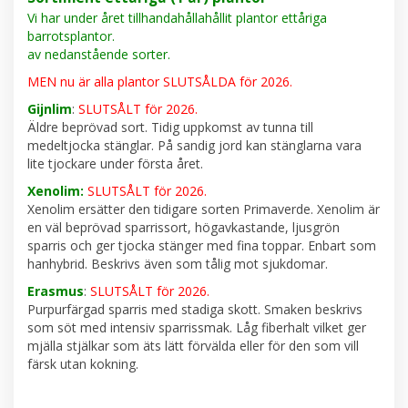
Vi har under året tillhandahållahållit plantor ettåriga
barrotsplantor.
av nedanstående sorter.
MEN nu är alla plantor SLUTSÅLDA för 2026.
Gijnlim
:
SLUTSÅLT för 2026.
Äldre beprövad sort. Tidig uppkomst av tunna till
medeltjocka stänglar. På sandig jord kan stänglarna vara
lite tjockare under första året.
Xenolim:
SLUTSÅLT för 2026.
Xenolim ersätter den tidigare sorten Primaverde. Xenolim är
en väl beprövad sparrissort, högavkastande, ljusgrön
sparris och ger tjocka stänger med fina toppar. Enbart som
hanhybrid. Beskrivs även som tålig mot sjukdomar.
Erasmus
:
SLUTSÅLT för 2026.
P
urpurfärgad sparris med stadiga skott. Smaken beskrivs
som söt med intensiv sparrissmak. Låg fiberhalt vilket ger
mjälla stjälkar som äts lätt förvälda eller för den som vill
färsk utan kokning.