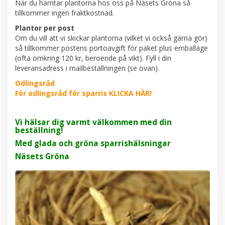
När du hämtar plantorna hos oss på Näsets Gröna så
tillkommer ingen fraktkostnad.
Plantor per post
Om du vill att vi skickar plantorna (vilket vi också gärna gör)
så tillkommer postens portoavgift för paket plus emballage
(ofta omkring 120 kr, beroende på vikt). Fyll i din
leveransadress i mailbeställningen (se ovan).
Odlingsråd
För odlingsråd för sparris KLICKA HÄR!
Vi hälsar dig varmt välkommen med din
beställning!
Med glada och gröna sparrishälsningar
Näsets Gröna