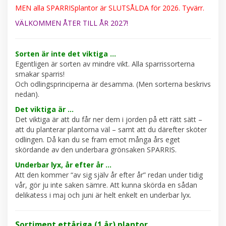
MEN alla SPARRISplantor är SLUTSÅLDA för 2026. Tyvärr.
VÄLKOMMEN ÅTER TILL ÅR 2027!
Sorten är inte det viktiga ...
Egentligen är sorten av mindre vikt. Alla sparrissorterna
smakar sparris!
Och odlingsprinciperna är desamma. (Men sorterna beskrivs
nedan).
Det viktiga är ...
Det viktiga är att du får ner dem i jorden på ett rätt sätt –
att du planterar plantorna väl – samt att du därefter sköter
odlingen. Då kan du se fram emot många års eget
skördande av den underbara grönsaken SPARRIS.
Underbar lyx, år efter år ...
Att den kommer “av sig själv år efter år” redan under tidig
vår, gör ju inte saken sämre. Att kunna skörda en sådan
delikatess i maj och juni är helt enkelt en underbar lyx.
Sortiment ettåriga (1 år) plantor